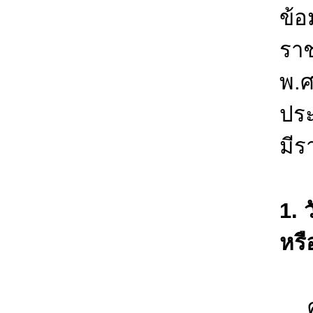
ข้อ
ราช
พ.ศ
ประ
มีร
1. 
หรื