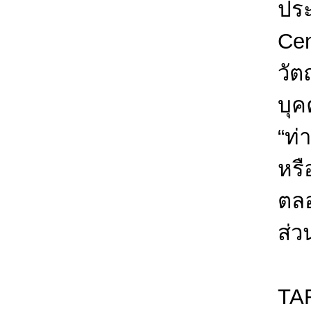
ประ
Cen
วัต
บุค
“ท่
หรื
ตลอ
ส่ว
TAR