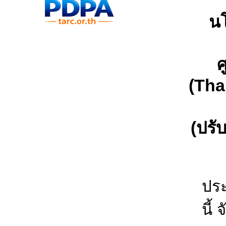
นโ
ศ
(Tha
(ปรั
ประ
นี้ 