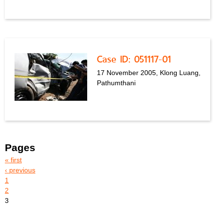
Case ID: 051117-01
17 November 2005, Klong Luang,
Pathumthani
Pages
« first
‹ previous
1
2
3