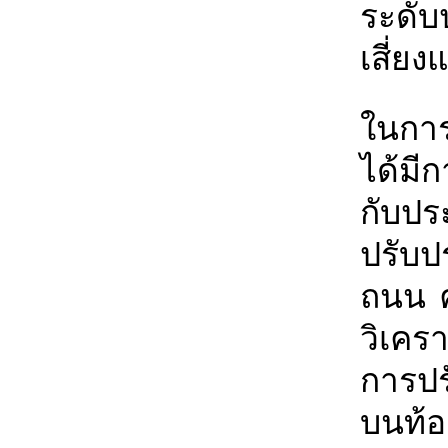
ระดับ
เสี่ย
ในการน
ได้มี
กับปร
ปรับป
ถนน คร
วิเคร
การปร
บนท้