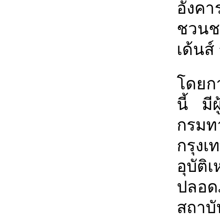
อังคา
ชวน
เด้นส
โดยกา
นี้ ม
กรมท
กรุง
อุบัต
ปลอดภ
สถาบั