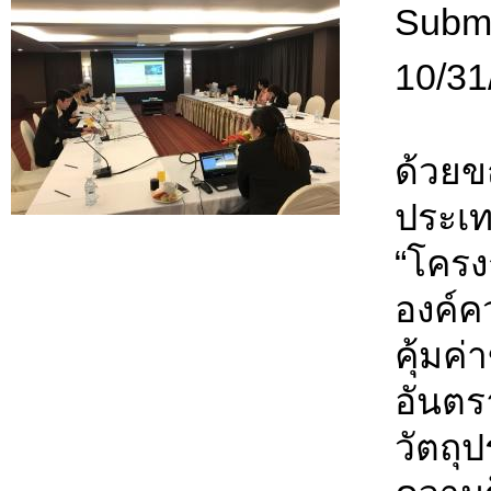
Submi
10/31
ด้วยขณ
ประเท
“โครง
องค์ค
คุ้มค
อันต
วัตถุ