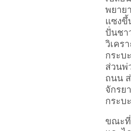
พยายาม
แซงขึ
ปั่นชา
วิเครา
กระบะ
ส่วนพ่
ถนน ส่
จักรย
กระบะ 
ขณะที่