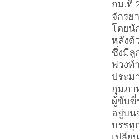
กม.ที่
จักรยา
โดยนัก
หลังด้
ซึ่งมี
พ่วงท
ประมาณ
กุมภาพ
ผู้ขับ
อยู่บ
บรรทุก
เปลี่ย