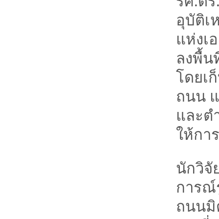
รศ.ดร.
อุบัต
แห่งเอ
ลงพื้น
โดยเก็
ถนน แ
และตำ
ให้กา
นักวิ
การณ์
ถนนมิ