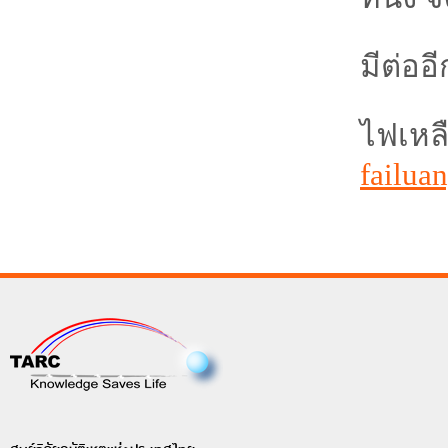
มีต่ออ
ไฟเหล
failua