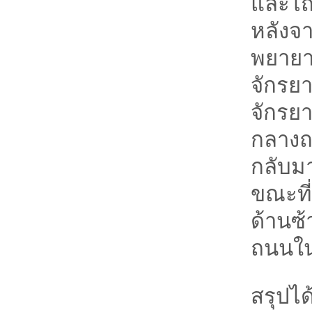
และไถ
หลังจ
พยายา
จักรย
จักรย
กลางถ
กลับม
ขณะที่
ด้านซ
ถนนในท
สรุปไ