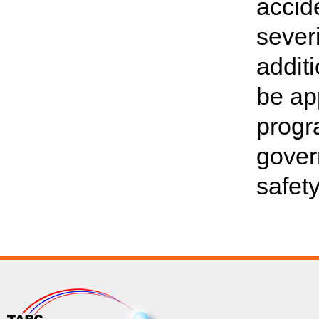
accid
sever
additi
be app
progr
gover
safet