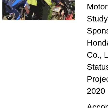
Motor
Study
Spon
Honda
Co., L
Statu
Proje
2020
Accor