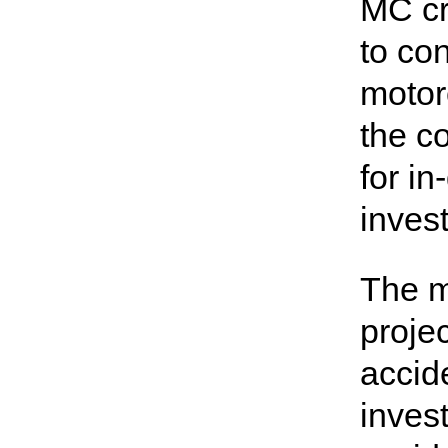
MC cr
to co
motor
the c
for i
inves
The m
proje
accid
invest