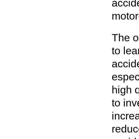
accide
motor
The o
to lea
accid
espec
high 
to in
increa
reduc