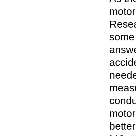
motor
Resea
some o
answe
accide
neede
measur
condu
motor
bette