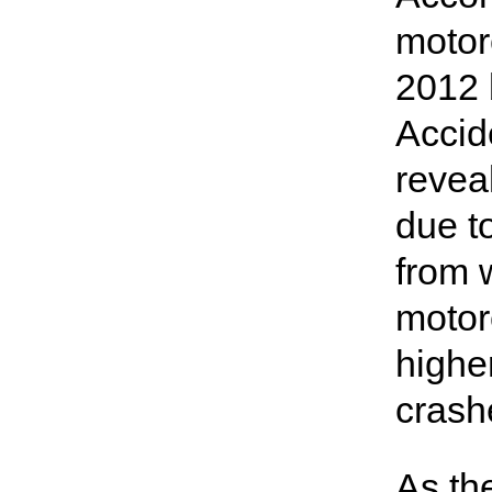
motor
2012 
Accid
revea
due to
from w
motor
highe
crashe
As th