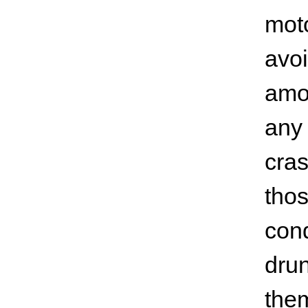
moto
avo
amou
any 
cras
thos
cond
drun
the