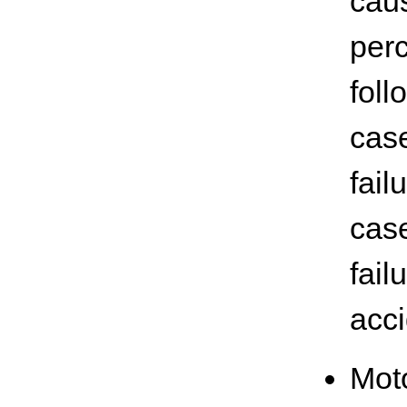
caus
perc
foll
case
fail
case
fail
acci
Moto