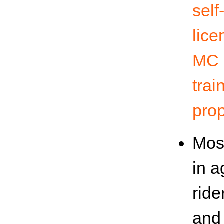
self
lice
MC b
trai
prop
Most
in 
ride
and 