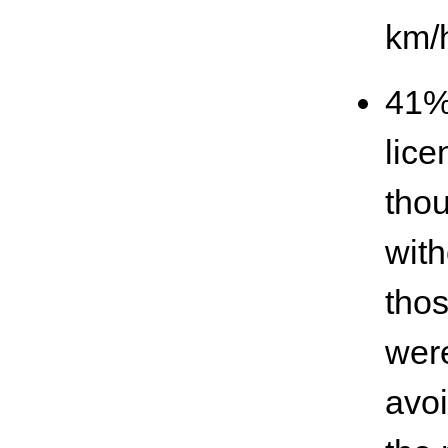
km/
41% 
lice
thou
wit
tho
were
avoi