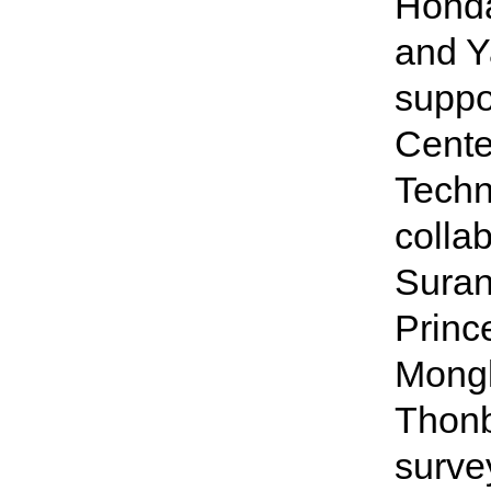
Honda
and Y
suppo
Cente
Techn
colla
Suran
Princ
Mongk
Thonb
surve