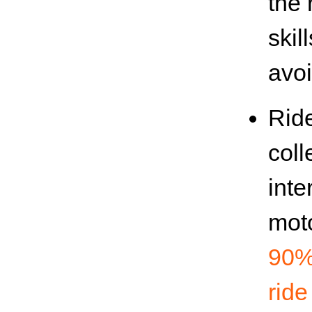
the 
skil
avoi
Ride
coll
inte
moto
90% 
ride