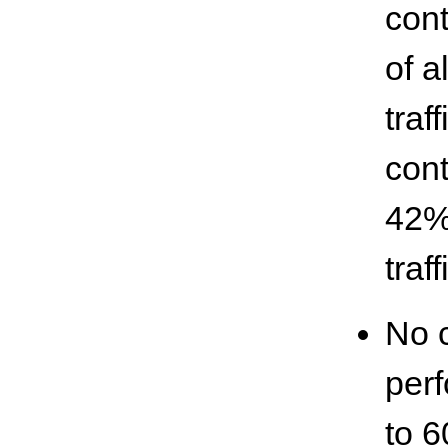
cont
of a
traf
cont
42% 
traf
No 
perf
to 6