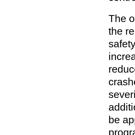
The o
the r
safet
increa
reduc
crash
sever
additi
be app
progr