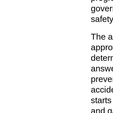
gover
safet
The ac
appro
deter
answe
preve
accid
starts
and g