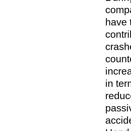
compa
have t
contr
crashe
count
increa
in ter
reduc
passiv
accid