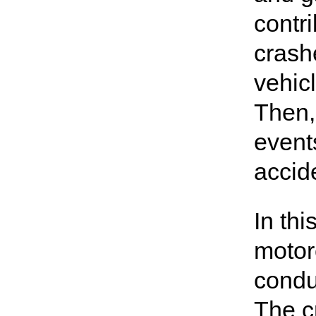
contri
crash
vehic
Then,
events
accid
In thi
motor
condu
The c