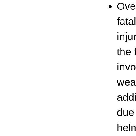
Over
fata
inju
the 
invo
wear
addi
due 
helm