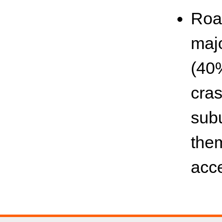
Roa
majo
(40%
cras
subu
them
acc