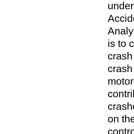
under
Accid
Analys
is to
crash
crash
motor
contr
crash
on th
contro