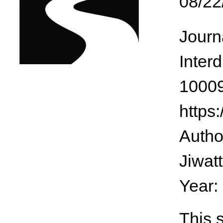
08/22
Journ
Interd
10009
https
Autho
Jiwat
Year:
This s