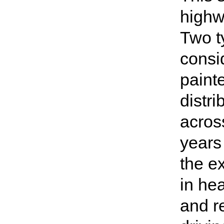
highw
Two t
consi
paint
distr
acros
years 
the e
in he
and r