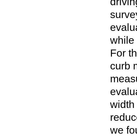
drivin
surve
evalu
while 
For t
curb 
measu
evalu
width 
reduc
we fo