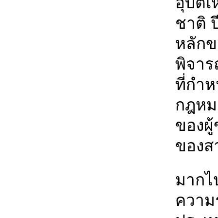
อุบัต
ชาติ 
หลักขอ
พิจารณ
ที่กำ
กฎหมา
ของผู
ของสา
มากไปก
ความร