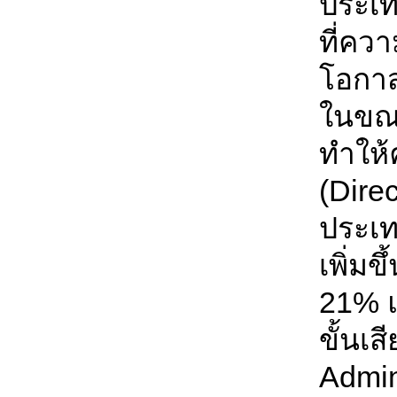
ประเท
ที่คว
โอกาส
ในขณะ
ทำให้
(Dire
ประเท
เพิ่ม
21% แ
ขั้นเ
Admin