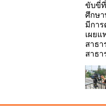
ขับขี่
ศึกษาพ
มีการ
เผยแพ
สาธาร
สาธา