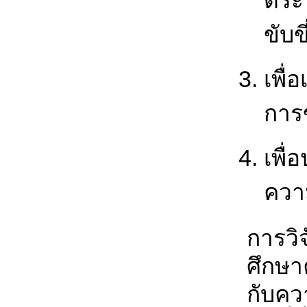
ตระห
ขับขี
เพื
การข
เพื
ความ
การวิจ
ศึกษาค
กับคว