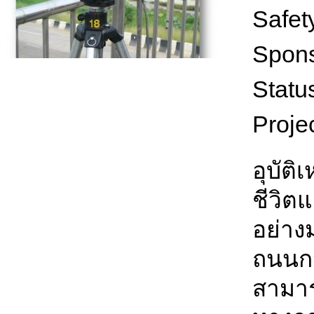
Safet
Spon
Statu
Proje
อุบัติ
ชีวิต
อย่างม
ถนนกว
สามา