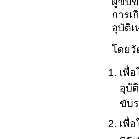
ผู้ขับ
การเก
อุบัติเ
โดยวัต
เพื่
อุบั
ขับร
เพื่