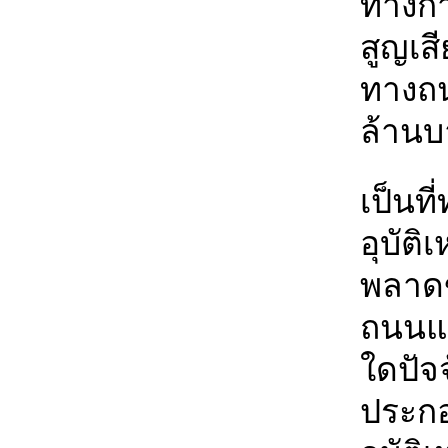
ทางกา
สูญเสี
ทางถน
ล้านบ
เป็นที
อุบัต
พลาดข
ถนนแล
ใดปัจจ
ประกอ